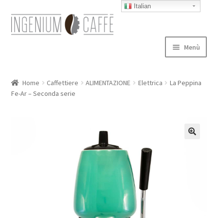
Italian
Vai
Vai
alla
al
navigazione
contenuto
Menù
Caffettiere
Home
Caffettiere
ALIMENTAZIONE
Elettrica
La Peppina
Fe-Ar – Seconda serie
Blog
Expand
autori
child
menu
Contatti