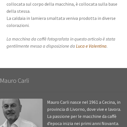
collocata sul corpo della macchina, è collocata sulla base
della stessa.
La caldaia in lamiera smaltata veniva prodotta in diverse
colorazioni.
La macchina da caffè fotografata in questo articolo è stata
gentilmente messa a disposizione da
Luca e Valentina
.
Mauro Carli
Mauro Carli nasce nel 1961 a Cecina, in
provincia di Livorno, dove vive e lavora.
La passione per le macchine da caffè
d’epoca inizia nei primi anni Novanta.