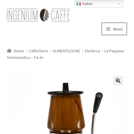
Italian
Vai
Vai
alla
al
navigazione
contenuto
Menù
Caffettiere
Home
Caffettiere
ALIMENTAZIONE
Elettrica
La Peppina
Termomatica – Fe-Ar
Blog
Expand
autori
child
menu
Contatti