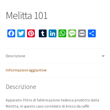
Melitta 101
Fa
T
Pi
T
Li
W
M
Pr
C
ce
wi
nt
u
n
h
es
in
o
b
tt
er
m
ke
at
sa
t
n
o
er
es
bl
dI
sA
ge
di
Descrizione
o
t
r
n
p
vi
Informazioni aggiuntive
k
p
di
Descrizione
Apparato-filtro di fabbricazione tedesca prodotto dalla
Melitta, in questo caso corredato di bricco da caffè.