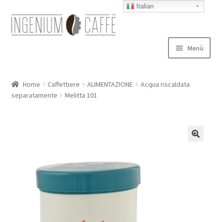
Italian
Vai
Vai
alla
al
navigazione
contenuto
Menù
Caffettiere
Home
Caffettiere
ALIMENTAZIONE
Acqua riscaldata
separatamente
Melitta 101
Blog
Expand
autori
child
menu
Contatti