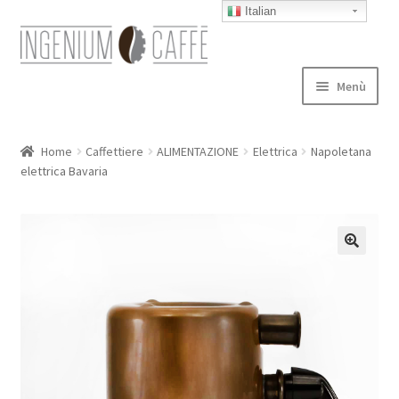
Italian
Vai
Vai
alla
al
navigazione
contenuto
Menù
Caffettiere
Home
Caffettiere
ALIMENTAZIONE
Elettrica
Napoletana
elettrica Bavaria
Blog
Expand
autori
child
menu
Contatti