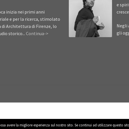
e spir
ca inizia nei primi anni
cresce
iale e per la ricerca, stimolato
Negli 
à di Architettura di Firenze, lo
gli og
dio storico...
Continua->
ossa avere la migliore esperienza sul nostro sito. Se continui ad utilizzare questo si