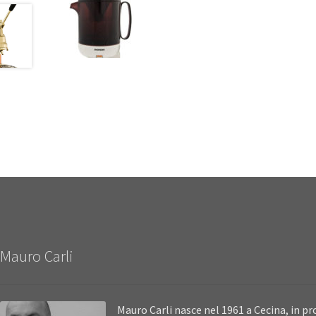
Mauro Carli
Mauro Carli nasce nel 1961 a Cecina, in pro