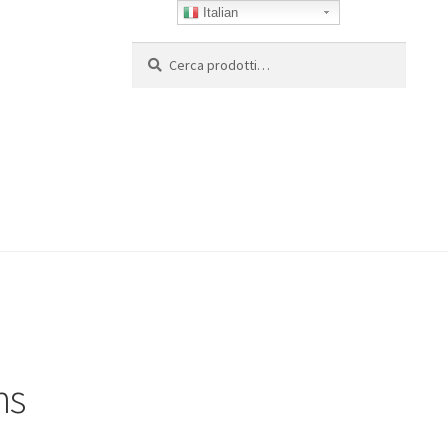
Italian
Cerca:
Cerca
ns