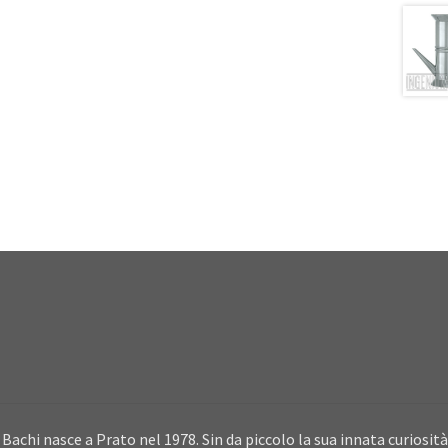
Bachi nasce a Prato nel 1978. Sin da piccolo la sua innata curiosità