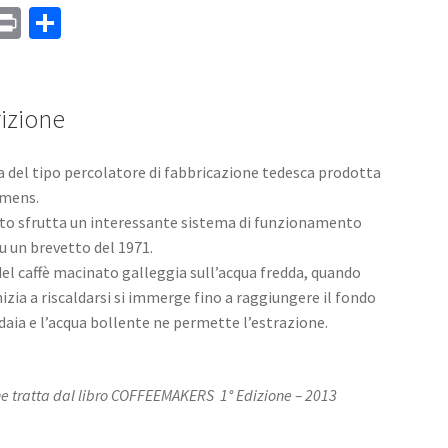
M
Pr
C
s
in
o
a
t
n
e
di
izione
vi
 del tipo percolatore di fabbricazione tedesca prodotta
di
emens.
to sfrutta un interessante sistema di funzionamento
u un brevetto del 1971.
o del caffè macinato galleggia sull’acqua fredda, quando
nizia a riscaldarsi si immerge fino a raggiungere il fondo
ldaia e l’acqua bollente ne permette l’estrazione.
 tratta dal libro COFFEEMAKERS 1° Edizione – 2013