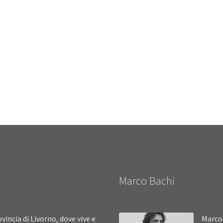
Marco Bachi
vincia di Livorno, dove vive e
Marco 