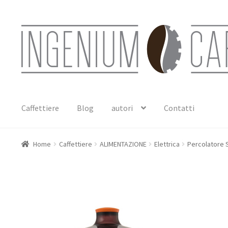
Vai
Vai
alla
al
navigazione
contenuto
Caffettiere
Blog
autori
Contatti
Home
Caffettiere
ALIMENTAZIONE
Elettrica
Percolatore