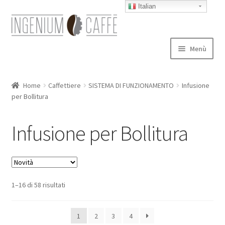
Italian
Vai
Vai
alla
al
navigazione
contenuto
Menù
Caffettiere
Home
Caffettiere
SISTEMA DI FUNZIONAMENTO
Infusione
per Bollitura
Blog
Expand
Infusione per Bollitura
autori
child
menu
Contatti
1–16 di 58 risultati
1
2
3
4