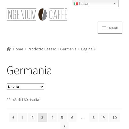
Italian
Vai
Vai
alla
al
navigazione
contenuto
Menù
Caffettiere
Home
Prodotto Paese:
Germania
Pagina 3
Blog
Germania
Expand
autori
child
menu
Contatti
33–48 di 160 risultati
1
2
3
4
5
6
…
8
9
10