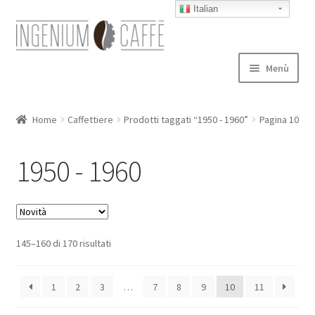
Italian
Vai
Vai
alla
al
navigazione
contenuto
Menù
Caffettiere
Home
Caffettiere
Prodotti taggati “1950 - 1960”
Pagina 10
Blog
1950 - 1960
Expand
autori
child
menu
Contatti
145–160 di 170 risultati
1
2
3
…
7
8
9
10
11