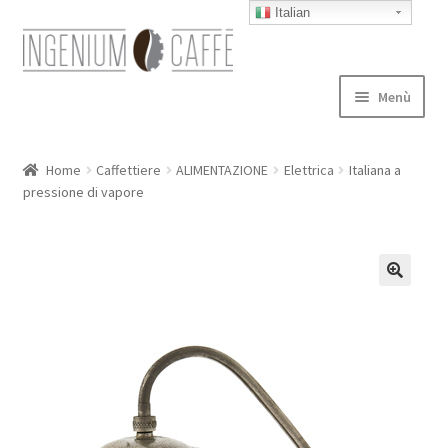
Italian
Vai
Vai
alla
al
navigazione
contenuto
Menù
Caffettiere
Home
Caffettiere
ALIMENTAZIONE
Elettrica
Italiana a
pressione di vapore
Blog
Expand
autori
child
menu
Contatti