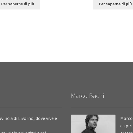
Per saperne di più
Per saperne di più
Marco Bachi
vincia di Livorno, dove vive e
Marco 
e spir