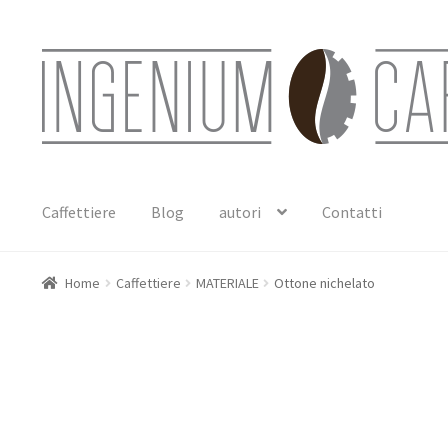
Vai
Vai
alla
al
navigazione
contenuto
Caffettiere
Blog
autori
Contatti
Home
Caffettiere
MATERIALE
Ottone nichelato