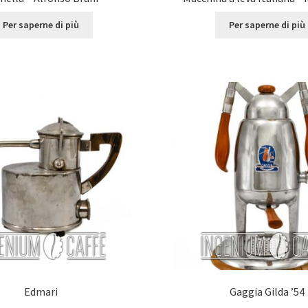
Per saperne di più
Per saperne di più
Edmari
Gaggia Gilda ’54