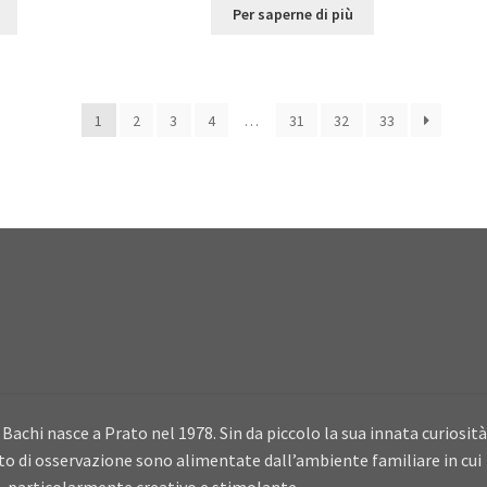
Per saperne di più
1
2
3
4
…
31
32
33
Bachi nasce a Prato nel 1978. Sin da piccolo la sua innata curiosità
ito di osservazione sono alimentate dall’ambiente familiare in cui