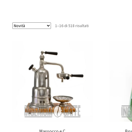
1–16 di 518 risultati
Massocco e C.
Bru