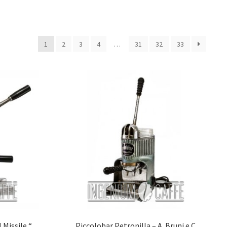
1
2
3
4
…
31
32
33
 Missile “
Piccolobar Petronilla – A. Bruni e C.