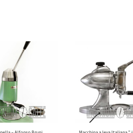
nella – Alfonso Bruni
Macchina a leva Italiana ” il