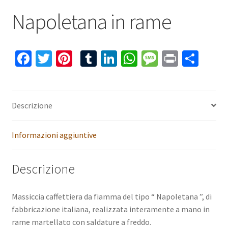
Napoletana in rame
Fa
T
Pi
T
Li
W
M
Pr
C
ce
wi
nt
u
n
h
es
in
o
b
tt
er
m
ke
at
sa
t
n
o
er
es
bl
dI
sA
ge
di
Descrizione
o
t
r
n
p
vi
Informazioni aggiuntive
k
p
di
Descrizione
Massiccia caffettiera da fiamma del tipo “ Napoletana ”, di
fabbricazione italiana, realizzata interamente a mano in
rame martellato con saldature a freddo.