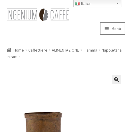
Italian
Vai
Vai
alla
al
navigazione
contenuto
Menù
Caffettiere
Home
Caffettiere
ALIMENTAZIONE
Fiamma
Napoletana
in rame
Blog
Expand
autori
child
menu
Contatti