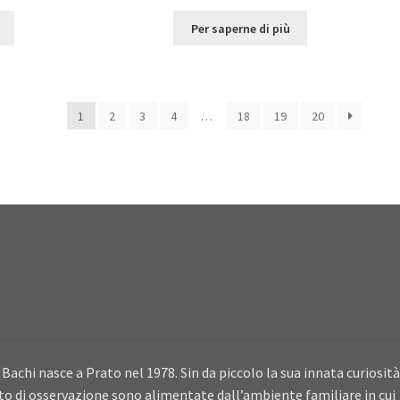
Per saperne di più
1
2
3
4
…
18
19
20
Bachi nasce a Prato nel 1978. Sin da piccolo la sua innata curiosità
ito di osservazione sono alimentate dall’ambiente familiare in cui