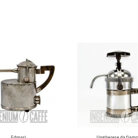
Edmari
Ungherese da fiam