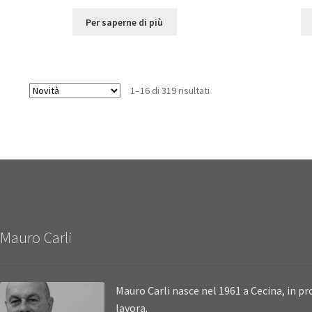
Per saperne di più
1–16 di 319 risultati
Mauro Carli
Mauro Carli nasce nel 1961 a Cecina, in pro
lavora.