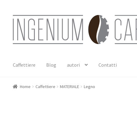
Vai
Vai
alla
al
navigazione
contenuto
Caffettiere
Blog
autori
Contatti
Home
Caffettiere
MATERIALE
Legno