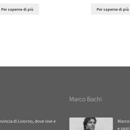
Per saperne di più
Per saperne di più
Marco Bachi
vincia di Livorno, dove vive e
Marco 
e spir