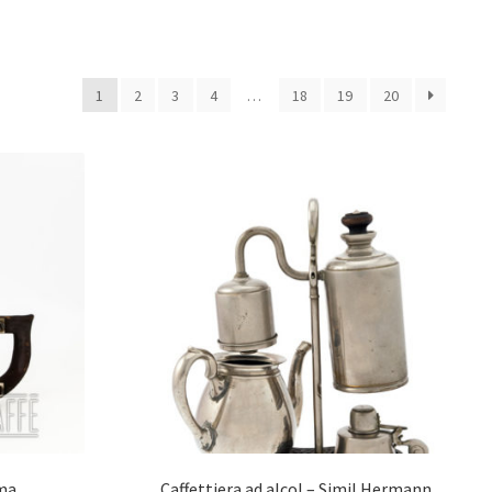
1
2
3
4
…
18
19
20
ma
Caffettiera ad alcol – Simil Hermann