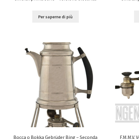
Per saperne di più
Bocca o Bokka Gebrüder Bing – Seconda
F.M.M.V. 