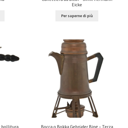
Eicke
Per saperne di più
 bollitura
Bocca o Bokka Gebrüder Bing – Terza