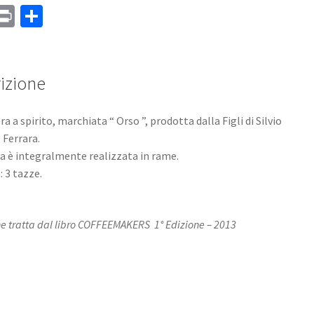
M
Pr
C
s
in
o
a
t
n
e
di
izione
vi
ra a spirito, marchiata “ Orso ”, prodotta dalla Figli di Silvio
di
 Ferrara.
ia è integralmente realizzata in rame.
: 3 tazze.
 tratta dal libro COFFEEMAKERS 1° Edizione – 2013