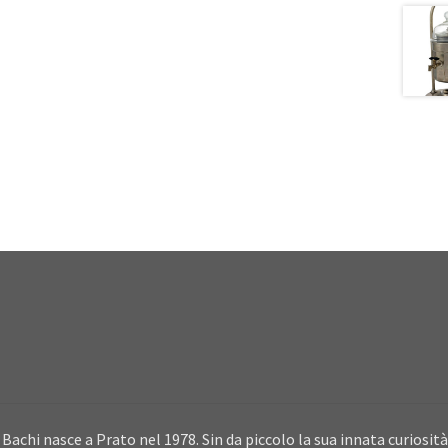
Bachi nasce a Prato nel 1978. Sin da piccolo la sua innata curiosità