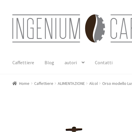
Vai
Vai
alla
al
navigazione
contenuto
Caffettiere
Blog
autori
Contatti
Home
Caffettiere
ALIMENTAZIONE
Alcol
Orso modello Luss