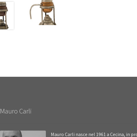
Mauro Carli
Mauro Carli nasce nel 1961 a Cecina, in pro