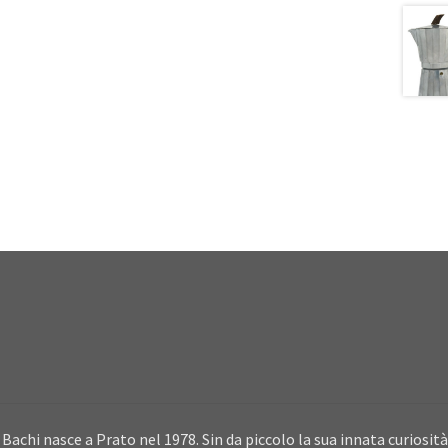
Bachi nasce a Prato nel 1978. Sin da piccolo la sua innata curiosità