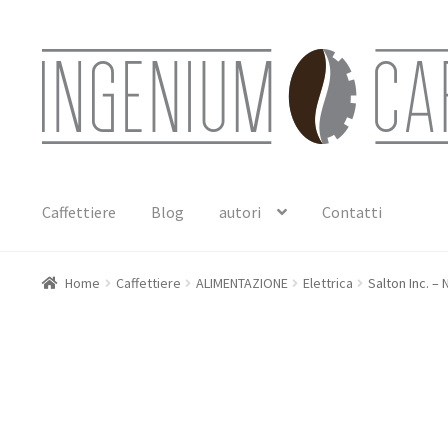
Vai
Vai
alla
al
navigazione
contenuto
Caffettiere
Blog
autori
Contatti
Home
Caffettiere
ALIMENTAZIONE
Elettrica
Salton Inc. –