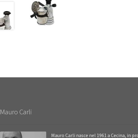
Mauro Carli
Mauro Carli nasce nel 1961 a Cecina, in pro