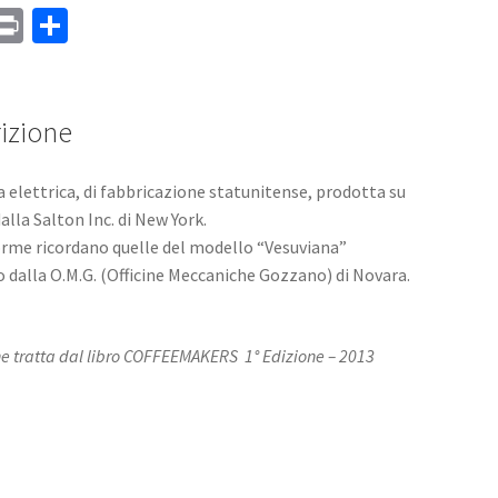
M
Pr
C
s
in
o
a
t
n
e
di
izione
vi
 elettrica, di fabbricazione statunitense, prodotta su
di
alla Salton Inc. di New York.
orme ricordano quelle del modello “Vesuviana”
 dalla O.M.G. (Officine Meccaniche Gozzano) di Novara.
 tratta dal libro COFFEEMAKERS 1° Edizione – 2013