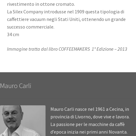
rivestimento in ottone cromato.
La Silex Company introdusse nel 1909 questa tipologia di
caffettiere vacuum negli Stati Uniti, ottenendo un grande
successo commerciale.
34 cm
Immagine tratta dal libro COFFEEMAKERS 1° Edizione – 2013
Mauro Carli
Mauro Carli nasce nel 1961 a Cecina, in
provincia di Livorno, dove vive e lavora.
La passione per le macchine da caffè
d’epoca inizia nei primi anni Novanta.