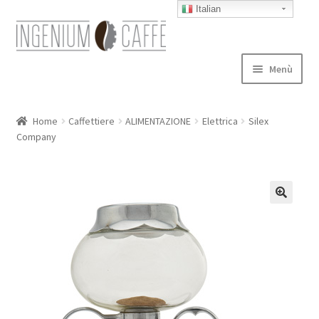
Italian
Vai
Vai
alla
al
navigazione
contenuto
Menù
Caffettiere
Home
Caffettiere
ALIMENTAZIONE
Elettrica
Silex
Company
Blog
Expand
autori
child
menu
Contatti