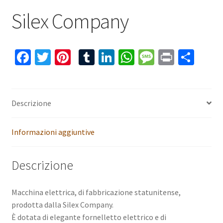
Silex Company
Fa
T
Pi
T
Li
W
M
Pr
C
ce
wi
nt
u
n
h
es
in
o
b
tt
er
m
ke
at
sa
t
n
o
er
es
bl
dI
sA
ge
di
Descrizione
o
t
r
n
p
vi
Informazioni aggiuntive
k
p
di
Descrizione
Macchina elettrica, di fabbricazione statunitense,
prodotta dalla Silex Company.
È dotata di elegante fornelletto elettrico e di