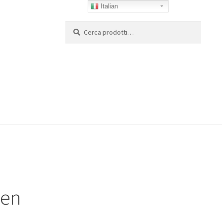
Italian
Cerca:
Cerca
Gen