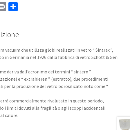
M
Pr
C
s
in
o
a
t
n
e
di
izione
vi
ra vacuum che utilizza globi realizzati in vetro “ Sintrax ”,
di
to in Germania nel 1926 dalla fabbrica di vetro Schott & Gen
ome deriva dall’acronimo dei termini “ sintern ”
zzazione) e “ extrahieren ” (estratto), due procedimenti
ali per la produzione del vetro borosilicato noto come “
 verrà commercialmente rivalutato in questo periodo,
 i limiti dovuti alla fragilità o agli scoppi accidentali
al calore.