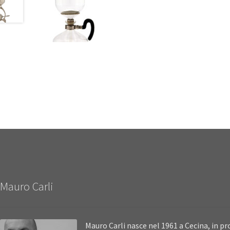
Mauro Carli
Mauro Carli nasce nel 1961 a Cecina, in pro