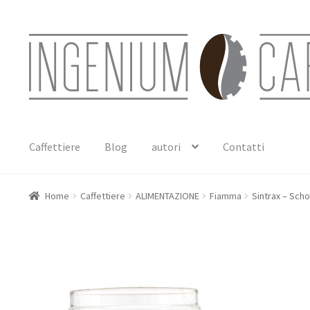
Vai
Vai
alla
al
navigazione
contenuto
Caffettiere
Blog
autori
Contatti
Home
Caffettiere
ALIMENTAZIONE
Fiamma
Sintrax – Sch