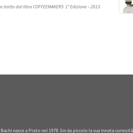
 tratta dal libro COFFEEMAKERS 1° Edizione – 2013
Bachi nasce a Prato nel 1978. Sin da piccolo la sua innata curiosità