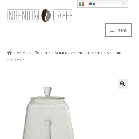
Italian
Vai
Vai
alla
al
navigazione
contenuto
Menù
Caffettiere
Home
Caffettiere
ALIMENTAZIONE
Fiamma
Vacuum
francese
Blog
Expand
autori
child
menu
Contatti