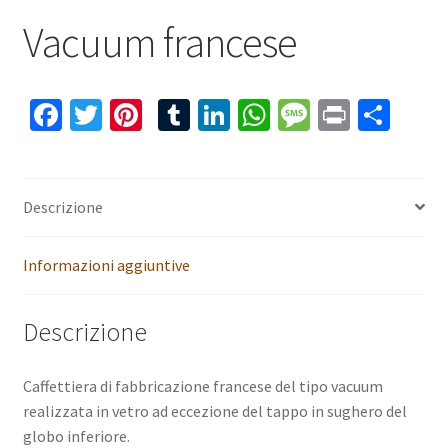
Vacuum francese
Fa
T
Pi
T
Li
W
M
Pr
C
ce
wi
nt
u
n
h
es
in
o
b
tt
er
m
ke
at
sa
t
n
o
er
es
bl
dI
sA
ge
di
Descrizione
o
t
r
n
p
vi
Informazioni aggiuntive
k
p
di
Descrizione
Caffettiera di fabbricazione francese del tipo vacuum
realizzata in vetro ad eccezione del tappo in sughero del
globo inferiore.