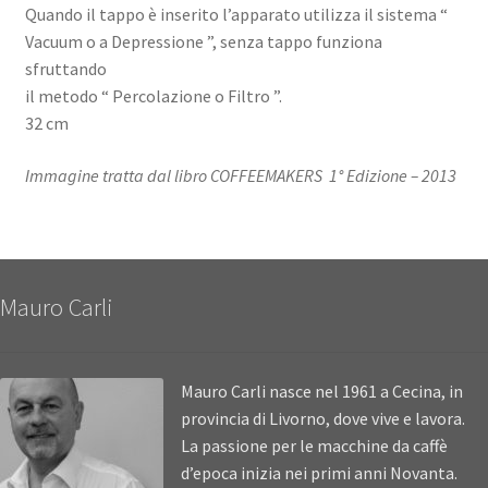
Quando il tappo è inserito l’apparato utilizza il sistema “
Vacuum o a Depressione ”, senza tappo funziona
sfruttando
il metodo “ Percolazione o Filtro ”.
32 cm
Immagine tratta dal libro COFFEEMAKERS 1° Edizione – 2013
Mauro Carli
Mauro Carli nasce nel 1961 a Cecina, in
provincia di Livorno, dove vive e lavora.
La passione per le macchine da caffè
d’epoca inizia nei primi anni Novanta.