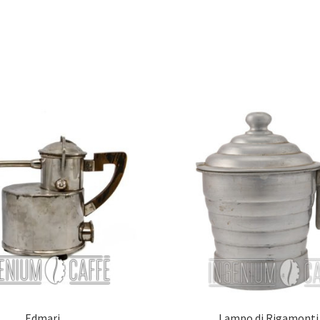
Edmari
Lampo di Rigamonti