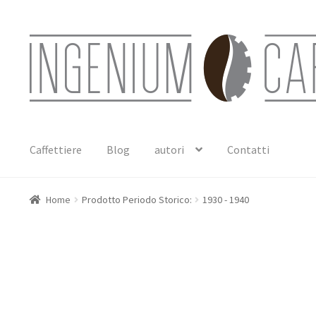
Vai
Vai
alla
al
navigazione
contenuto
Caffettiere
Blog
autori
Contatti
Home
Prodotto Periodo Storico:
1930 - 1940