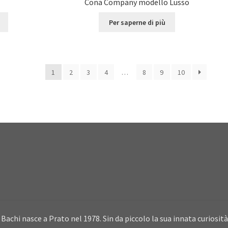
Cona Company modello Lusso
Per saperne di più
1
2
3
4
…
8
9
10
Bachi nasce a Prato nel 1978. Sin da piccolo la sua innata curiosità