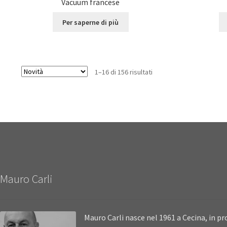
Vacuum francese
Per saperne di più
1–16 di 156 risultati
Mauro Carli
Mauro Carli nasce nel 1961 a Cecina, in pro