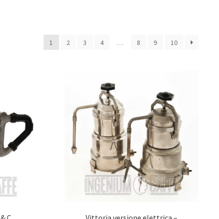
1
2
3
4
…
8
9
10
 & C
Vittoria versione elettrica –