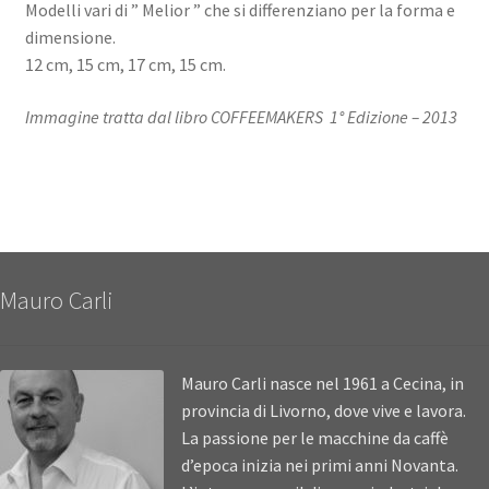
Modelli vari di ” Melior ” che si differenziano per la forma e
dimensione.
12 cm, 15 cm, 17 cm, 15 cm.
Immagine tratta dal libro COFFEEMAKERS 1° Edizione – 2013
Mauro Carli
Mauro Carli nasce nel 1961 a Cecina, in
provincia di Livorno, dove vive e lavora.
La passione per le macchine da caffè
d’epoca inizia nei primi anni Novanta.