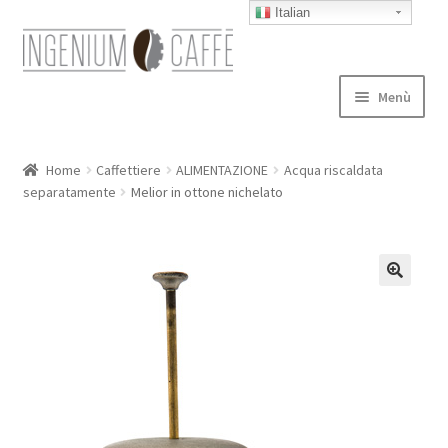
Italian
Vai
Vai
alla
al
navigazione
contenuto
Menù
Caffettiere
Home
Caffettiere
ALIMENTAZIONE
Acqua riscaldata
separatamente
Melior in ottone nichelato
Blog
Expand
autori
child
menu
Contatti