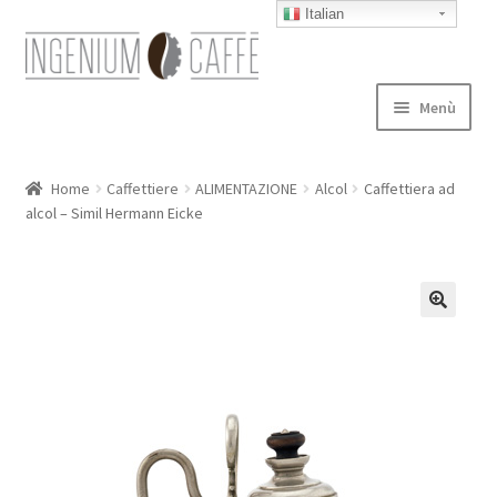
Italian
Vai
Vai
alla
al
navigazione
contenuto
Menù
Caffettiere
Home
Caffettiere
ALIMENTAZIONE
Alcol
Caffettiera ad
alcol – Simil Hermann Eicke
Blog
Expand
autori
child
menu
Contatti