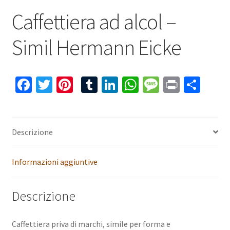
Caffettiera ad alcol –
Simil Hermann Eicke
Fa
T
Pi
T
Li
W
M
Pr
C
ce
wi
nt
u
n
h
es
in
o
b
tt
er
m
ke
at
sa
t
n
o
er
es
bl
dI
sA
ge
di
Descrizione
o
t
r
n
p
vi
Informazioni aggiuntive
k
p
di
Descrizione
Caffettiera priva di marchi, simile per forma e